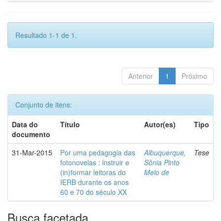
Resultado 1-1 de 1.
Anterior
1
Próximo
Conjunto de itens:
Data do
Título
Autor(es)
Tipo
documento
31-Mar-2015
Por uma pedagogia das
Albuquerque,
Tese
fotonovelas : instruir e
Sônia Pinto
(in)formar leitoras do
Melo de
IERB durante os anos
60 e 70 do século XX
Busca facetada