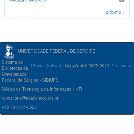
próximo >
UNIVERSIDADE FEDERAL DE SERGIPE
Sistema de
DSpace Software
Copyright © 2002-2010
Duraspace
Bibliotecas da
Universidade
Federal de Sergipe - SIBIUFS
Núcleo de Tecnologia da Informação - NTI
repositorio@academico.ufs.br
+55 79 3194-6528