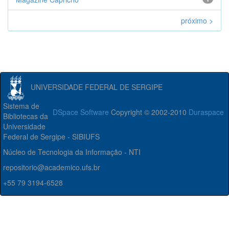
próximo >
UNIVERSIDADE FEDERAL DE SERGIPE
Sistema de
DSpace Software
Copyright © 2002-2010
Duraspace
Bibliotecas da
Universidade
Federal de Sergipe - SIBIUFS
Núcleo de Tecnologia da Informação - NTI
repositorio@academico.ufs.br
+55 79 3194-6528