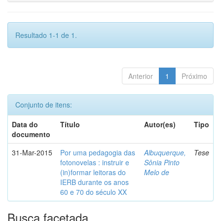
Resultado 1-1 de 1.
Anterior
1
Próximo
Conjunto de itens:
Data do
Título
Autor(es)
Tipo
documento
31-Mar-2015
Por uma pedagogia das
Albuquerque,
Tese
fotonovelas : instruir e
Sônia Pinto
(in)formar leitoras do
Melo de
IERB durante os anos
60 e 70 do século XX
Busca facetada