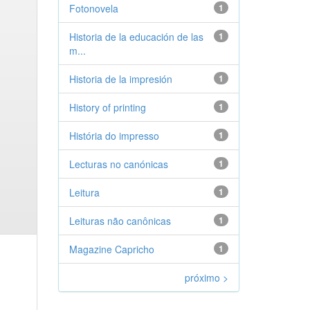
Fotonovela
1
Historia de la educación de las
1
m...
Historia de la impresión
1
History of printing
1
História do impresso
1
Lecturas no canónicas
1
Leitura
1
Leituras não canônicas
1
Magazine Capricho
1
próximo >