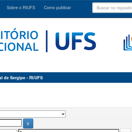
Sobre o RIUFS
Como publicar
al de Sergipe - RI/UFS