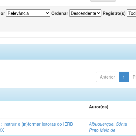
por
Ordenar
Registro(s)
Anterior
1
P
Autor(es)
instruir e (in)formar leitoras do IERB
Albuquerque, Sônia
XX
Pinto Melo de