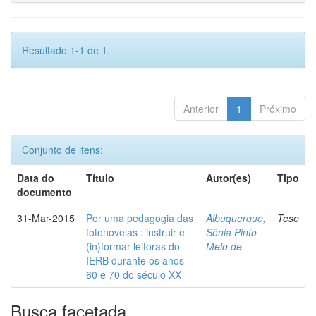
Resultado 1-1 de 1.
Anterior
1
Próximo
Conjunto de itens:
Data do
Título
Autor(es)
Tipo
documento
31-Mar-2015
Por uma pedagogia das
Albuquerque,
Tese
fotonovelas : instruir e
Sônia Pinto
(in)formar leitoras do
Melo de
IERB durante os anos
60 e 70 do século XX
Busca facetada