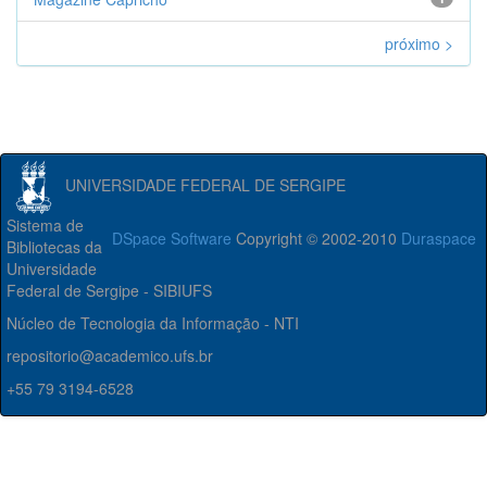
próximo >
UNIVERSIDADE FEDERAL DE SERGIPE
Sistema de
DSpace Software
Copyright © 2002-2010
Duraspace
Bibliotecas da
Universidade
Federal de Sergipe - SIBIUFS
Núcleo de Tecnologia da Informação - NTI
repositorio@academico.ufs.br
+55 79 3194-6528