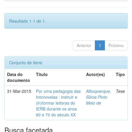
Resultado 1-1 de 1.
Anterior
1
Próximo
Conjunto de itens:
Data do
Título
Autor(es)
Tipo
documento
31-Mar-2015
Por uma pedagogia das
Albuquerque,
Tese
fotonovelas : instruir e
Sônia Pinto
(in)formar leitoras do
Melo de
IERB durante os anos
60 e 70 do século XX
Busca facetada