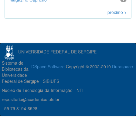
próximo >
UNIVERSIDADE FEDERAL DE SERGIPE
Sistema de
DSpace Software
Copyright © 2002-2010
Duraspace
Bibliotecas da
Universidade
Federal de Sergipe - SIBIUFS
Núcleo de Tecnologia da Informação - NTI
repositorio@academico.ufs.br
+55 79 3194-6528