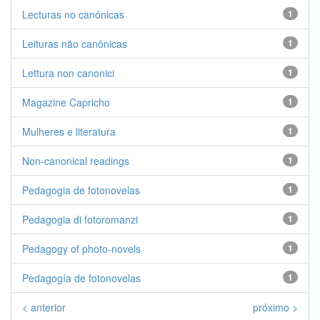
Lecturas no canónicas
1
Leituras não canônicas
1
Lettura non canonici
1
Magazine Capricho
1
Mulheres e literatura
1
Non-canonical readings
1
Pedagogia de fotonovelas
1
Pedagogia di fotoromanzi
1
Pedagogy of photo-novels
1
Pedagogía de fotonovelas
1
< anterior
próximo >