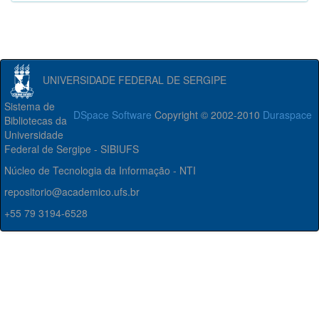
UNIVERSIDADE FEDERAL DE SERGIPE
Sistema de
DSpace Software
Copyright © 2002-2010
Duraspace
Bibliotecas da
Universidade
Federal de Sergipe - SIBIUFS
Núcleo de Tecnologia da Informação - NTI
repositorio@academico.ufs.br
+55 79 3194-6528