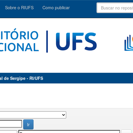
Sobre o RIUFS
Como publicar
al de Sergipe - RI/UFS