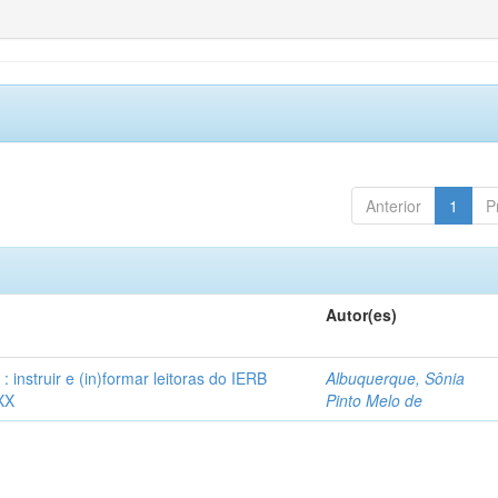
Anterior
1
P
Autor(es)
instruir e (in)formar leitoras do IERB
Albuquerque, Sônia
XX
Pinto Melo de