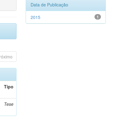
Data de Publicação
2015
1
róximo
Tipo
Tese