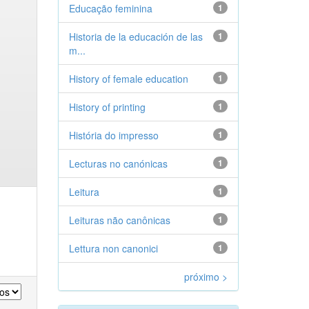
Educação feminina
1
Historia de la educación de las
1
m...
History of female education
1
History of printing
1
História do impresso
1
Lecturas no canónicas
1
Leitura
1
Leituras não canônicas
1
Lettura non canonici
1
próximo >