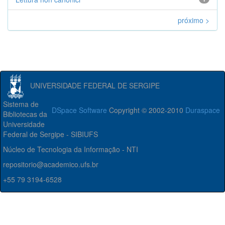
próximo >
UNIVERSIDADE FEDERAL DE SERGIPE
Sistema de
DSpace Software
Copyright © 2002-2010
Duraspace
Bibliotecas da
Universidade
Federal de Sergipe - SIBIUFS
Núcleo de Tecnologia da Informação - NTI
repositorio@academico.ufs.br
+55 79 3194-6528