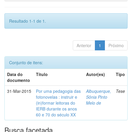
Resultado 1-1 de 1.
Anterior
1
Próximo
Conjunto de itens:
Data do
Título
Autor(es)
Tipo
documento
31-Mar-2015
Por uma pedagogia das
Albuquerque,
Tese
fotonovelas : instruir e
Sônia Pinto
(in)formar leitoras do
Melo de
IERB durante os anos
60 e 70 do século XX
Busca facetada