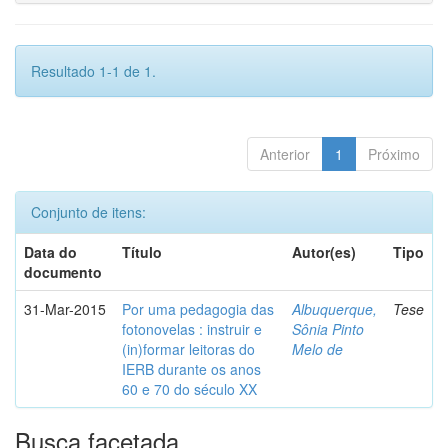
Resultado 1-1 de 1.
Anterior
1
Próximo
Conjunto de itens:
Data do
Título
Autor(es)
Tipo
documento
31-Mar-2015
Por uma pedagogia das
Albuquerque,
Tese
fotonovelas : instruir e
Sônia Pinto
(in)formar leitoras do
Melo de
IERB durante os anos
60 e 70 do século XX
Busca facetada