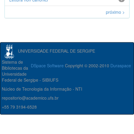
próximo >
UNIVERSIDADE FEDERAL DE SERGIPE
Sistema de
DSpace Software
Copyright © 2002-2010
Duraspace
Bibliotecas da
Universidade
Federal de Sergipe - SIBIUFS
Núcleo de Tecnologia da Informação - NTI
repositorio@academico.ufs.br
+55 79 3194-6528