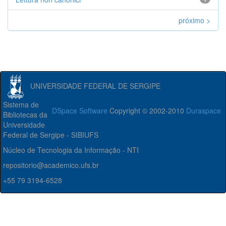
próximo >
UNIVERSIDADE FEDERAL DE SERGIPE
Sistema de
DSpace Software
Copyright © 2002-2010
Duraspace
Bibliotecas da
Universidade
Federal de Sergipe - SIBIUFS
Núcleo de Tecnologia da Informação - NTI
repositorio@academico.ufs.br
+55 79 3194-6528