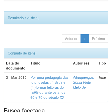
Resultado 1-1 de 1.
Anterior
1
Próximo
Conjunto de itens:
Data do
Título
Autor(es)
Tipo
documento
31-Mar-2015
Por uma pedagogia das
Albuquerque,
Tese
fotonovelas : instruir e
Sônia Pinto
(in)formar leitoras do
Melo de
IERB durante os anos
60 e 70 do século XX
Busca facetada