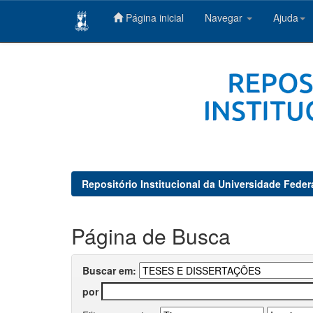
Página inicial
Navegar
Ajuda
Skip
navigation
Repositório Institucional da Universidade Feder
Página de Busca
Buscar em:
por