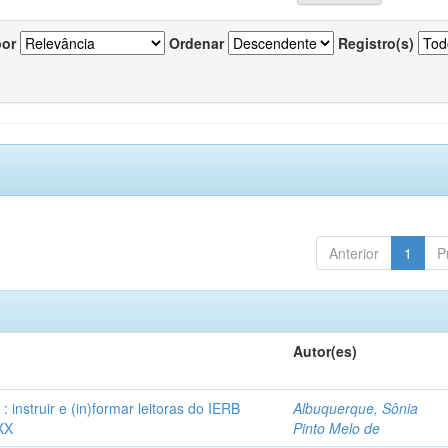
por
Ordenar
Registro(s)
Anterior
1
P
Autor(es)
instruir e (in)formar leitoras do IERB
Albuquerque, Sônia
XX
Pinto Melo de