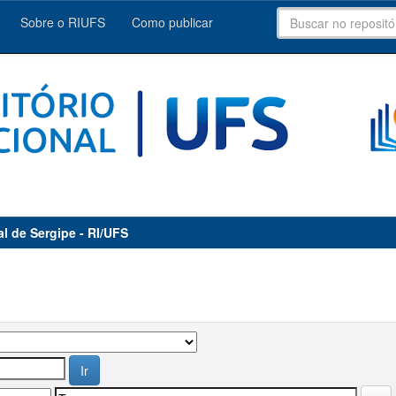
Sobre o RIUFS
Como publicar
al de Sergipe - RI/UFS