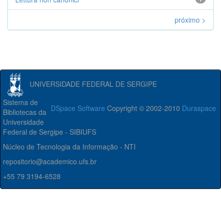
próximo >
UNIVERSIDADE FEDERAL DE SERGIPE
Sistema de
DSpace Software
Copyright © 2002-2010
Duraspace
Bibliotecas da
Universidade
Federal de Sergipe - SIBIUFS
Núcleo de Tecnologia da Informação - NTI
repositorio@academico.ufs.br
+55 79 3194-6528