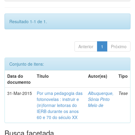
Resultado 1-1 de 1.
Anterior
1
Próximo
Conjunto de itens:
Data do
Título
Autor(es)
Tipo
documento
31-Mar-2015
Por uma pedagogia das
Albuquerque,
Tese
fotonovelas : instruir e
Sônia Pinto
(in)formar leitoras do
Melo de
IERB durante os anos
60 e 70 do século XX
Busca facetada