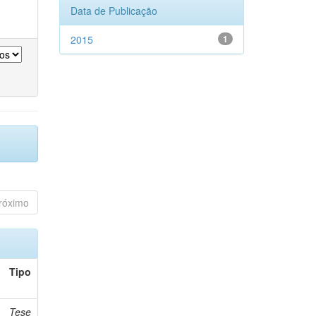
Data de Publicação
2015
1
róximo
Tipo
Tese