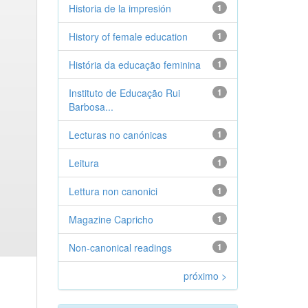
Historia de la impresión
1
History of female education
1
História da educação feminina
1
Instituto de Educação Rui
1
Barbosa...
Lecturas no canónicas
1
Leitura
1
Lettura non canonici
1
Magazine Capricho
1
Non-canonical readings
1
próximo >