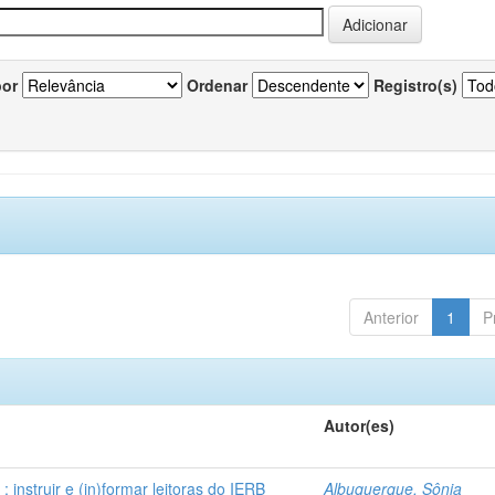
por
Ordenar
Registro(s)
Anterior
1
P
Autor(es)
instruir e (in)formar leitoras do IERB
Albuquerque, Sônia