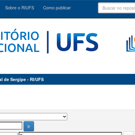
Sobre o RIUFS
Como publicar
al de Sergipe - RI/UFS