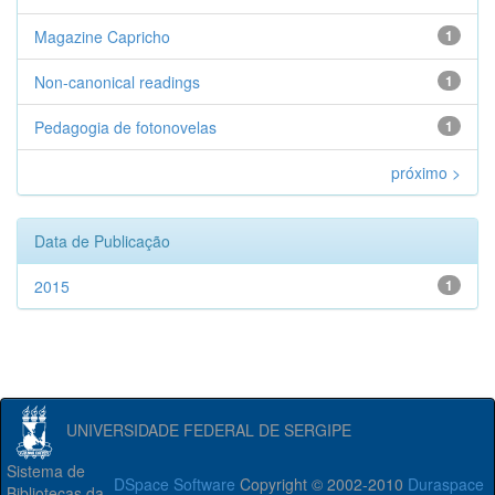
Magazine Capricho
1
Non-canonical readings
1
Pedagogia de fotonovelas
1
próximo >
Data de Publicação
2015
1
UNIVERSIDADE FEDERAL DE SERGIPE
Sistema de
DSpace Software
Copyright © 2002-2010
Duraspace
Bibliotecas da