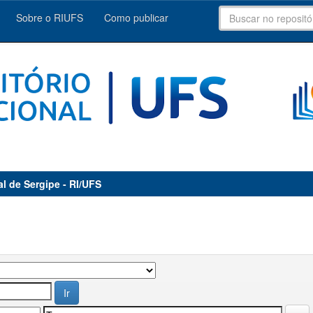
Sobre o RIUFS
Como publicar
al de Sergipe - RI/UFS