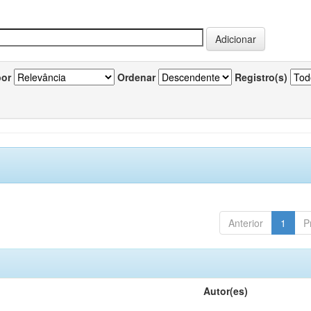
por
Ordenar
Registro(s)
Anterior
1
P
Autor(es)