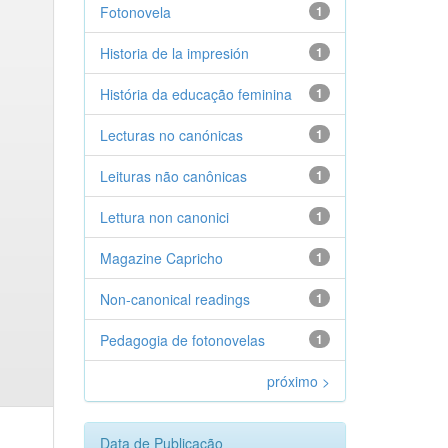
Fotonovela
1
Historia de la impresión
1
História da educação feminina
1
Lecturas no canónicas
1
Leituras não canônicas
1
Lettura non canonici
1
Magazine Capricho
1
Non-canonical readings
1
Pedagogia de fotonovelas
1
próximo >
Data de Publicação