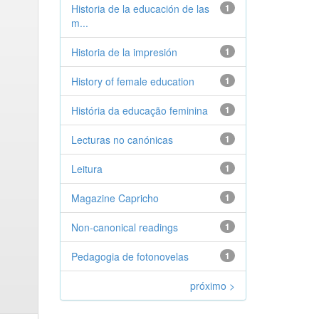
Historia de la educación de las
1
m...
Historia de la impresión
1
History of female education
1
História da educação feminina
1
Lecturas no canónicas
1
Leitura
1
Magazine Capricho
1
Non-canonical readings
1
Pedagogia de fotonovelas
1
próximo >