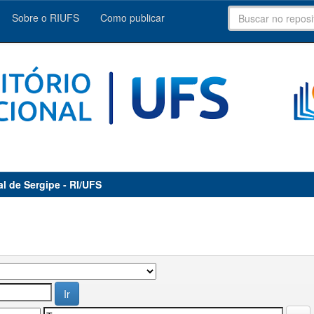
Sobre o RIUFS
Como publicar
al de Sergipe - RI/UFS