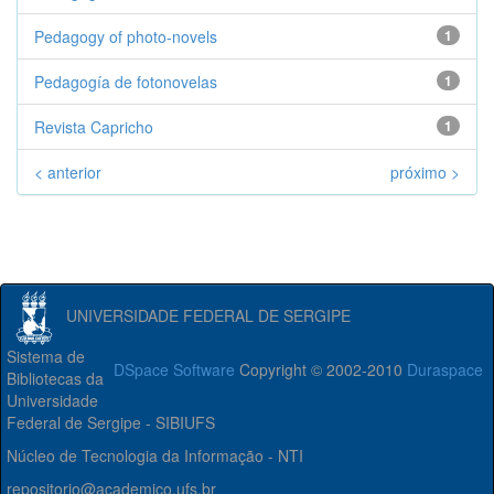
Pedagogy of photo-novels
1
Pedagogía de fotonovelas
1
Revista Capricho
1
< anterior
próximo >
UNIVERSIDADE FEDERAL DE SERGIPE
Sistema de
DSpace Software
Copyright © 2002-2010
Duraspace
Bibliotecas da
Universidade
Federal de Sergipe - SIBIUFS
Núcleo de Tecnologia da Informação - NTI
repositorio@academico.ufs.br