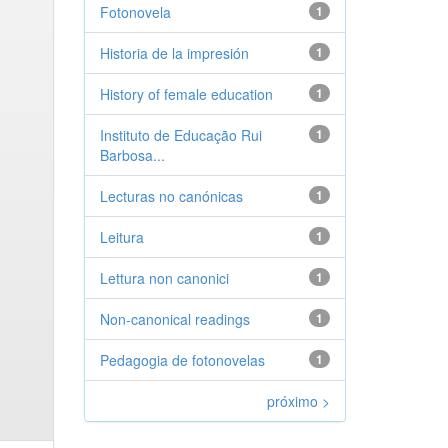
Fotonovela
1
Historia de la impresión
1
History of female education
1
Instituto de Educação Rui
1
Barbosa...
Lecturas no canónicas
1
Leitura
1
Lettura non canonici
1
Non-canonical readings
1
Pedagogia de fotonovelas
1
próximo >