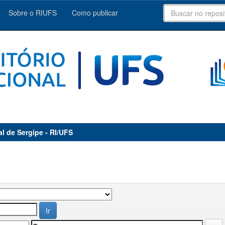
Sobre o RIUFS
Como publicar
al de Sergipe - RI/UFS