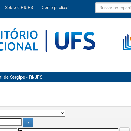
Sobre o RIUFS
Como publicar
al de Sergipe - RI/UFS