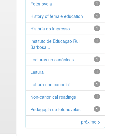
Fotonovela
1
History of female education
1
História do impresso
1
Instituto de Educação Rui
1
Barbosa...
Lecturas no canónicas
1
Leitura
1
Lettura non canonici
1
Non-canonical readings
1
Pedagogia de fotonovelas
1
próximo >