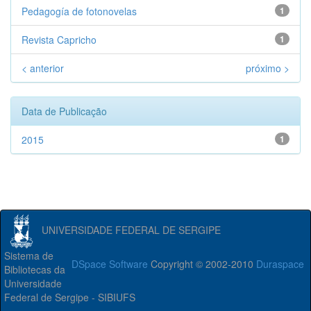
Pedagogía de fotonovelas
1
Revista Capricho
1
< anterior
próximo >
Data de Publicação
2015
1
UNIVERSIDADE FEDERAL DE SERGIPE
Sistema de
DSpace Software
Copyright © 2002-2010
Duraspace
Bibliotecas da
Universidade
Federal de Sergipe - SIBIUFS