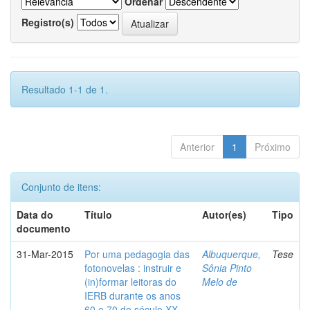
Ordenar
Registro(s)
Resultado 1-1 de 1.
Anterior
1
Próximo
Conjunto de itens:
Data do
Título
Autor(es)
Tipo
documento
31-Mar-2015
Por uma pedagogia das
Albuquerque,
Tese
fotonovelas : instruir e
Sônia Pinto
(in)formar leitoras do
Melo de
IERB durante os anos
60 e 70 do século XX