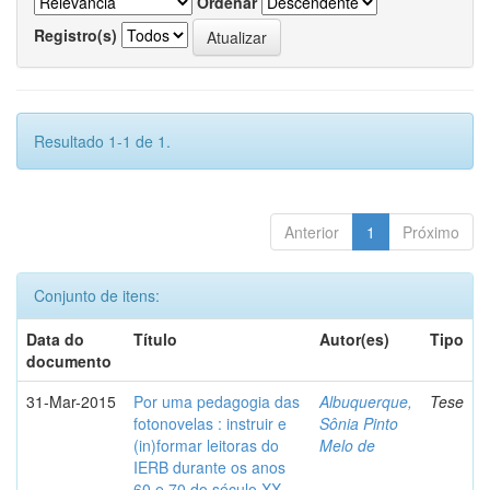
Ordenar
Registro(s)
Resultado 1-1 de 1.
Anterior
1
Próximo
Conjunto de itens:
Data do
Título
Autor(es)
Tipo
documento
31-Mar-2015
Por uma pedagogia das
Albuquerque,
Tese
fotonovelas : instruir e
Sônia Pinto
(in)formar leitoras do
Melo de
IERB durante os anos
60 e 70 do século XX