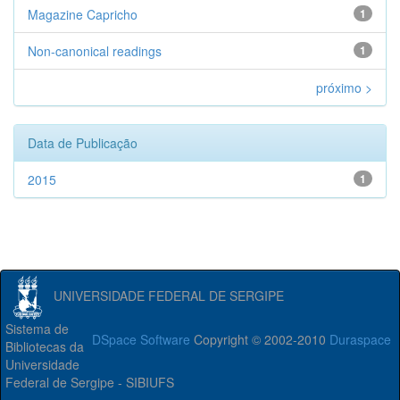
Magazine Capricho
1
Non-canonical readings
1
próximo >
Data de Publicação
2015
1
UNIVERSIDADE FEDERAL DE SERGIPE
Sistema de
DSpace Software
Copyright © 2002-2010
Duraspace
Bibliotecas da
Universidade
Federal de Sergipe - SIBIUFS