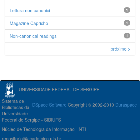
Lettura non canonici
1
Magazine Capricho
1
Non-canonical readings
1
próximo >
UNIVERSIDADE FEDERAL DE SERGIPE
Sistema de
DSpace Software
Copyright © 2002-2010
Duraspace
Bibliotecas da
Universidade
Federal de Sergipe - SIBIUFS
Núcleo de Tecnologia da Informação - NTI
repositorio@academico.ufs.br