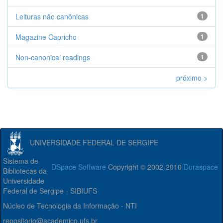
Leituras não canônicas
1
Magazine Capricho
1
Non-canonical readings
1
próximo >
UNIVERSIDADE FEDERAL DE SERGIPE
Sistema de
DSpace Software
Copyright © 2002-2010
Duraspace
Bibliotecas da
Universidade
Federal de Sergipe - SIBIUFS
Núcleo de Tecnologia da Informação - NTI
repositorio@academico.ufs.br