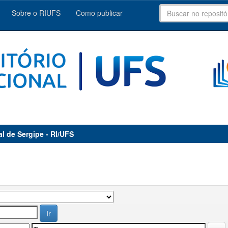
Sobre o RIUFS
Como publicar
al de Sergipe - RI/UFS