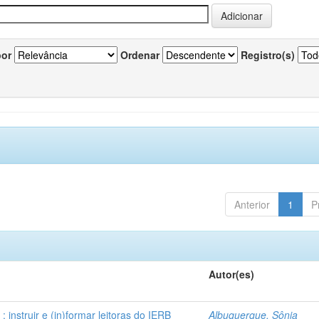
por
Ordenar
Registro(s)
Anterior
1
P
Autor(es)
instruir e (in)formar leitoras do IERB
Albuquerque, Sônia