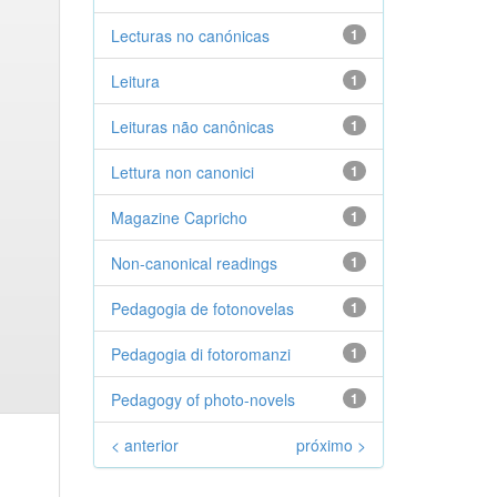
Lecturas no canónicas
1
Leitura
1
Leituras não canônicas
1
Lettura non canonici
1
Magazine Capricho
1
Non-canonical readings
1
Pedagogia de fotonovelas
1
Pedagogia di fotoromanzi
1
Pedagogy of photo-novels
1
< anterior
próximo >