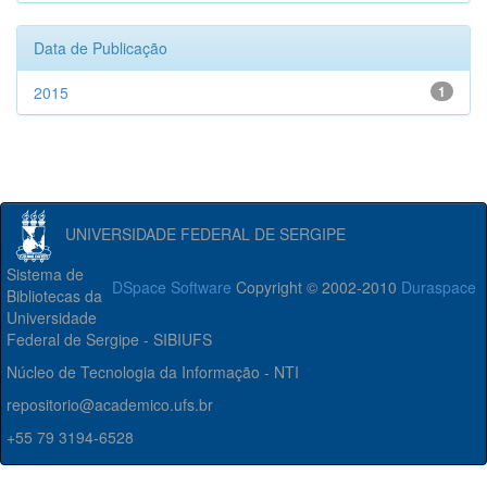
Data de Publicação
2015
1
UNIVERSIDADE FEDERAL DE SERGIPE
Sistema de
DSpace Software
Copyright © 2002-2010
Duraspace
Bibliotecas da
Universidade
Federal de Sergipe - SIBIUFS
Núcleo de Tecnologia da Informação - NTI
repositorio@academico.ufs.br
+55 79 3194-6528