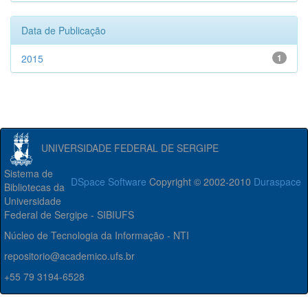
Data de Publicação
2015
1
UNIVERSIDADE FEDERAL DE SERGIPE
Sistema de
DSpace Software
Copyright © 2002-2010
Duraspace
Bibliotecas da
Universidade
Federal de Sergipe - SIBIUFS
Núcleo de Tecnologia da Informação - NTI
repositorio@academico.ufs.br
+55 79 3194-6528