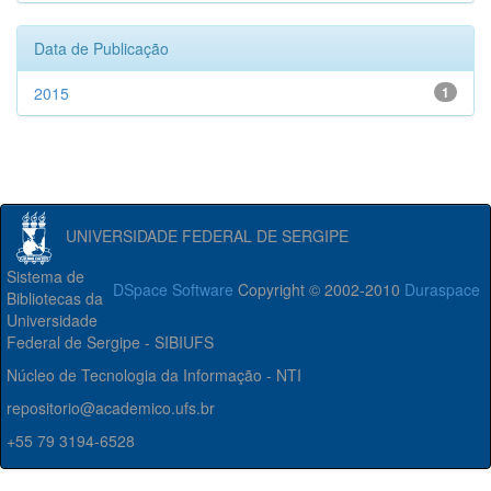
Data de Publicação
2015
1
UNIVERSIDADE FEDERAL DE SERGIPE
Sistema de
DSpace Software
Copyright © 2002-2010
Duraspace
Bibliotecas da
Universidade
Federal de Sergipe - SIBIUFS
Núcleo de Tecnologia da Informação - NTI
repositorio@academico.ufs.br
+55 79 3194-6528