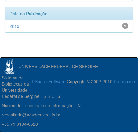
Data de Publicação
2015
1
UNIVERSIDADE FEDERAL DE SERGIPE
Sistema de
DSpace Software
Copyright © 2002-2010
Duraspace
Bibliotecas da
Universidade
Federal de Sergipe - SIBIUFS
Núcleo de Tecnologia da Informação - NTI
repositorio@academico.ufs.br
+55 79 3194-6528