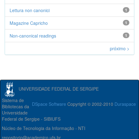
Lettura non canonici
1
Magazine Capricho
1
Non-canonical readings
1
próximo >
UNIVERSIDADE FEDERAL DE SERGIPE
Sistema de
DSpace Software
Copyright © 2002-2010
Duraspace
Bibliotecas da
Universidade
Federal de Sergipe - SIBIUFS
Núcleo de Tecnologia da Informação - NTI
repositorio@academico.ufs.br