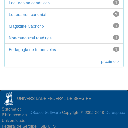
Lecturas no canónicas
1
Lettura non canonici
1
Magazine Capricho
1
Non-canonical readings
1
Pedagogia de fotonovelas
1
próximo >
UNIVERSIDADE FEDERAL DE SERGIPE
Sistema de
DSpace Software
Copyright © 2002-2010
Duraspace
Bibliotecas da
Universidade
Federal de Sergipe - SIBIUFS