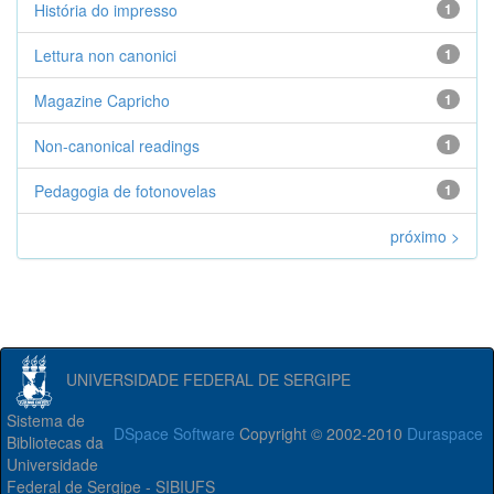
História do impresso
1
Lettura non canonici
1
Magazine Capricho
1
Non-canonical readings
1
Pedagogia de fotonovelas
1
próximo >
UNIVERSIDADE FEDERAL DE SERGIPE
Sistema de
DSpace Software
Copyright © 2002-2010
Duraspace
Bibliotecas da
Universidade
Federal de Sergipe - SIBIUFS