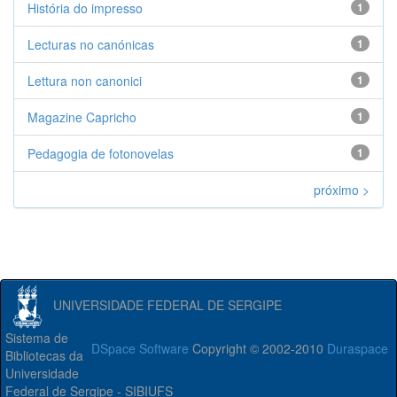
História do impresso
1
Lecturas no canónicas
1
Lettura non canonici
1
Magazine Capricho
1
Pedagogia de fotonovelas
1
próximo >
UNIVERSIDADE FEDERAL DE SERGIPE
Sistema de
DSpace Software
Copyright © 2002-2010
Duraspace
Bibliotecas da
Universidade
Federal de Sergipe - SIBIUFS