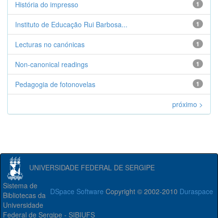
História do impresso
1
Instituto de Educação Rui Barbosa...
1
Lecturas no canónicas
1
Non-canonical readings
1
Pedagogia de fotonovelas
1
próximo >
UNIVERSIDADE FEDERAL DE SERGIPE
Sistema de
DSpace Software
Copyright © 2002-2010
Duraspace
Bibliotecas da
Universidade
Federal de Sergipe - SIBIUFS