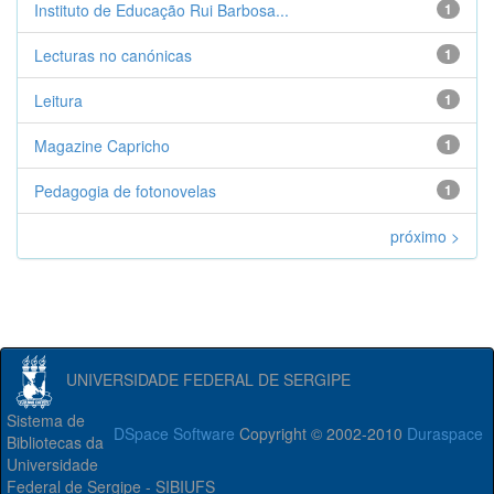
Instituto de Educação Rui Barbosa...
1
Lecturas no canónicas
1
Leitura
1
Magazine Capricho
1
Pedagogia de fotonovelas
1
próximo >
UNIVERSIDADE FEDERAL DE SERGIPE
Sistema de
DSpace Software
Copyright © 2002-2010
Duraspace
Bibliotecas da
Universidade
Federal de Sergipe - SIBIUFS