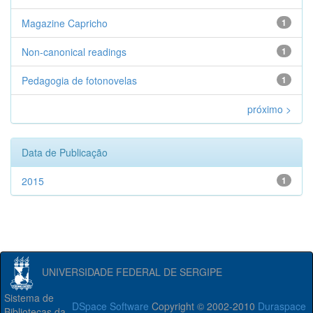
Magazine Capricho
1
Non-canonical readings
1
Pedagogia de fotonovelas
1
próximo >
Data de Publicação
2015
1
UNIVERSIDADE FEDERAL DE SERGIPE
Sistema de
DSpace Software
Copyright © 2002-2010
Duraspace
Bibliotecas da