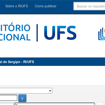
Sobre o RIUFS
Como publicar
al de Sergipe - RI/UFS