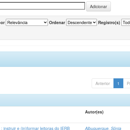
por
Ordenar
Registro(s)
Anterior
1
P
Autor(es)
instruir e (in)formar leitoras do IERB
Albuquerque, Sônia