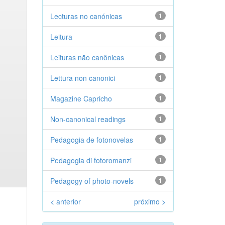
Lecturas no canónicas
1
Leitura
1
Leituras não canônicas
1
Lettura non canonici
1
Magazine Capricho
1
Non-canonical readings
1
Pedagogia de fotonovelas
1
Pedagogia di fotoromanzi
1
Pedagogy of photo-novels
1
< anterior
próximo >