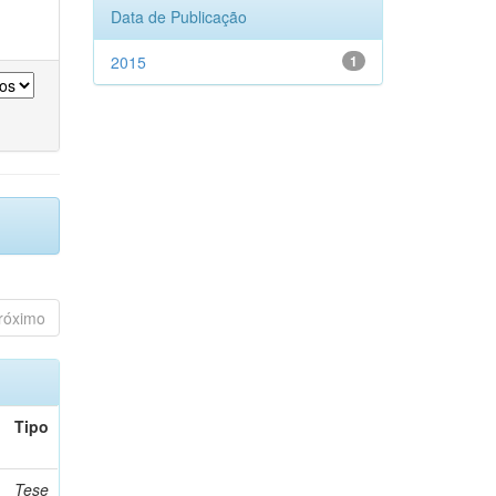
Data de Publicação
2015
1
róximo
Tipo
Tese