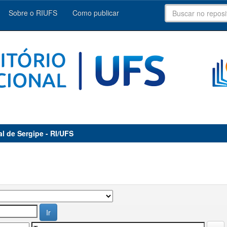
Sobre o RIUFS
Como publicar
al de Sergipe - RI/UFS