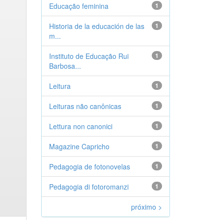
Educação feminina
1
Historia de la educación de las
1
m...
Instituto de Educação Rui
1
Barbosa...
Leitura
1
Leituras não canônicas
1
Lettura non canonici
1
Magazine Capricho
1
Pedagogia de fotonovelas
1
Pedagogia di fotoromanzi
1
próximo >