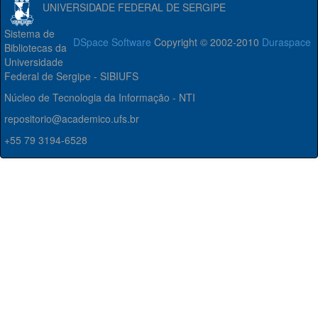
UNIVERSIDADE FEDERAL DE SERGIPE
Sistema de
DSpace Software
Copyright © 2002-2010
Duraspace
Bibliotecas da
Universidade
Federal de Sergipe - SIBIUFS
Núcleo de Tecnologia da Informação - NTI
repositorio@academico.ufs.br
+55 79 3194-6528