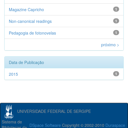
Magazine Capricho
1
Non-canonical readings
1
Pedagogia de fotonovelas
1
próximo >
Data de Publicação
2015
1
UNIVERSIDADE FEDERAL DE SERGIPE
Sistema de
DSpace Software
Copyright © 2002-2010
Duraspace
Bibliotecas da