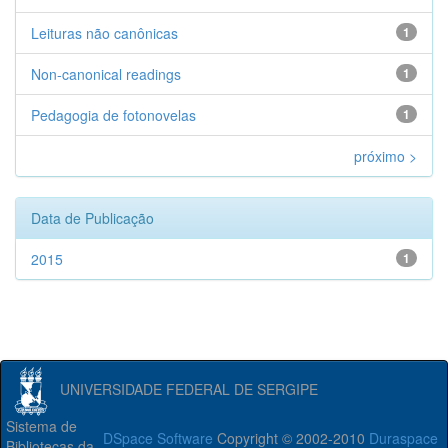
Leituras não canônicas
1
Non-canonical readings
1
Pedagogia de fotonovelas
1
próximo >
Data de Publicação
2015
1
UNIVERSIDADE FEDERAL DE SERGIPE
Sistema de
DSpace Software
Copyright © 2002-2010
Duraspace
Bibliotecas da