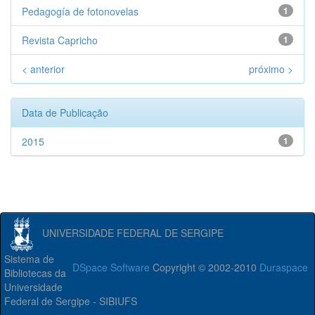
Pedagogía de fotonovelas
1
Revista Capricho
1
< anterior
próximo >
Data de Publicação
2015
1
UNIVERSIDADE FEDERAL DE SERGIPE
Sistema de
DSpace Software
Copyright © 2002-2010
Duraspace
Bibliotecas da
Universidade
Federal de Sergipe - SIBIUFS