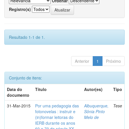
Ordenar
Registro(s)
Resultado 1-1 de 1.
Anterior
1
Próximo
Conjunto de itens:
Data do
Título
Autor(es)
Tipo
documento
31-Mar-2015
Por uma pedagogia das
Albuquerque,
Tese
fotonovelas : instruir e
Sônia Pinto
(in)formar leitoras do
Melo de
IERB durante os anos
60 e 70 do século XX