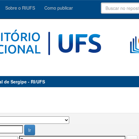
Sobre o RIUFS
Como publicar
al de Sergipe - RI/UFS