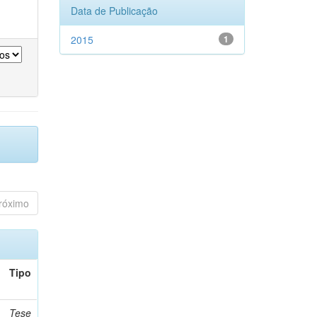
Data de Publicação
2015
1
róximo
Tipo
Tese