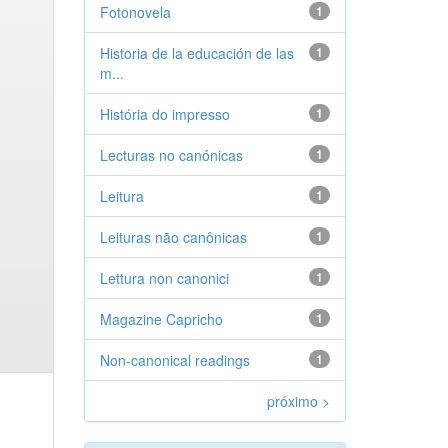
Fotonovela
1
Historia de la educación de las
1
m...
História do impresso
1
Lecturas no canónicas
1
Leitura
1
Leituras não canônicas
1
Lettura non canonici
1
Magazine Capricho
1
Non-canonical readings
1
próximo >