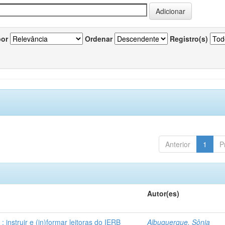
por
Ordenar
Registro(s)
Anterior
1
P
Autor(es)
instruir e (in)formar leitoras do IERB
Albuquerque, Sônia