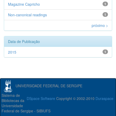
Magazine Capricho
1
Non-canonical readings
1
próximo >
Data de Publicação
2015
1
UNIVERSIDADE FEDERAL DE SERGIPE
Sistema de
DSpace Software
Copyright © 2002-2010
Duraspace
Bibliotecas da
Universidade
Federal de Sergipe - SIBIUFS