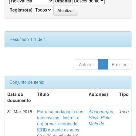
Ordenar
Registro(s)
Resultado 1-1 de 1.
Anterior
1
Próximo
Conjunto de itens:
Data do
Título
Autor(es)
Tipo
documento
31-Mar-2015
Por uma pedagogia das
Albuquerque,
Tese
fotonovelas : instruir e
Sônia Pinto
(in)formar leitoras do
Melo de
IERB durante os anos
60 e 70 do século XX