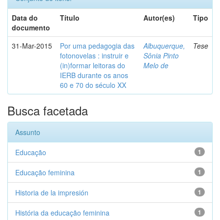
Data do
Título
Autor(es)
Tipo
documento
31-Mar-2015
Por uma pedagogia das
Albuquerque,
Tese
fotonovelas : instruir e
Sônia Pinto
(in)formar leitoras do
Melo de
IERB durante os anos
60 e 70 do século XX
Busca facetada
Assunto
Educação
1
Educação feminina
1
Historia de la impresión
1
História da educação feminina
1