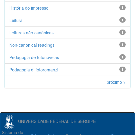
História do impresso
1
Leitura
1
Leituras não canônicas
1
Non-canonical readings
1
Pedagogia de fotonovelas
1
Pedagogia di fotoromanzi
1
próximo >
UNIVERSIDADE FEDERAL DE SERGIPE
Sistema de