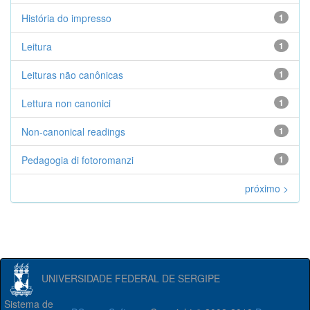
História do impresso
1
Leitura
1
Leituras não canônicas
1
Lettura non canonici
1
Non-canonical readings
1
Pedagogia di fotoromanzi
1
próximo >
UNIVERSIDADE FEDERAL DE SERGIPE
Sistema de