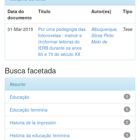
Data do
Título
Autor(es)
Tipo
documento
31-Mar-2015
Por uma pedagogia das
Albuquerque,
Tese
fotonovelas : instruir e
Sônia Pinto
(in)formar leitoras do
Melo de
IERB durante os anos
60 e 70 do século XX
Busca facetada
Assunto
Educação
1
Educação feminina
1
Historia de la impresión
1
História da educação feminina
1