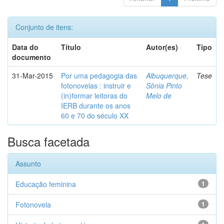
Conjunto de itens:
Data do
Título
Autor(es)
Tipo
documento
31-Mar-2015
Por uma pedagogia das
Albuquerque,
Tese
fotonovelas : instruir e
Sônia Pinto
(in)formar leitoras do
Melo de
IERB durante os anos
60 e 70 do século XX
Busca facetada
Assunto
Educação feminina
1
Fotonovela
1