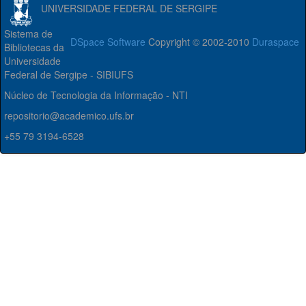
UNIVERSIDADE FEDERAL DE SERGIPE
Sistema de
DSpace Software
Copyright © 2002-2010
Duraspace
Bibliotecas da
Universidade
Federal de Sergipe - SIBIUFS
Núcleo de Tecnologia da Informação - NTI
repositorio@academico.ufs.br
+55 79 3194-6528