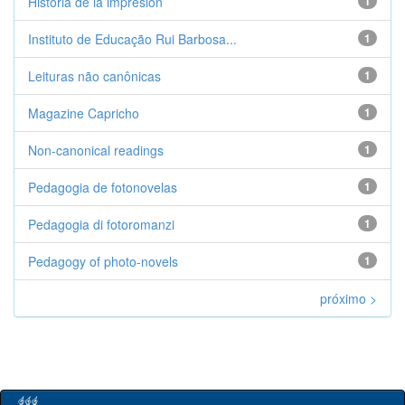
Historia de la impresión
1
Instituto de Educação Rui Barbosa...
1
Leituras não canônicas
1
Magazine Capricho
1
Non-canonical readings
1
Pedagogia de fotonovelas
1
Pedagogia di fotoromanzi
1
Pedagogy of photo-novels
1
próximo >