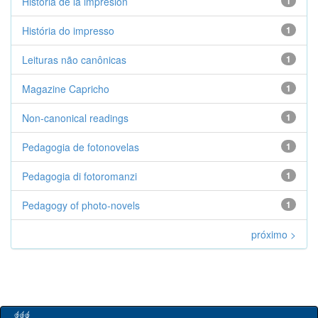
Historia de la impresión
1
História do impresso
1
Leituras não canônicas
1
Magazine Capricho
1
Non-canonical readings
1
Pedagogia de fotonovelas
1
Pedagogia di fotoromanzi
1
Pedagogy of photo-novels
1
próximo >