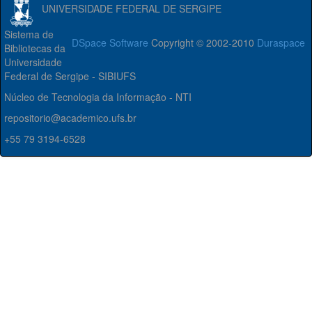
UNIVERSIDADE FEDERAL DE SERGIPE
Sistema de
DSpace Software
Copyright © 2002-2010
Duraspace
Bibliotecas da
Universidade
Federal de Sergipe - SIBIUFS
Núcleo de Tecnologia da Informação - NTI
repositorio@academico.ufs.br
+55 79 3194-6528