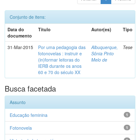
Conjunto de itens:
Data do
Título
Autor(es)
Tipo
documento
31-Mar-2015
Por uma pedagogia das
Albuquerque,
Tese
fotonovelas : instruir e
Sônia Pinto
(in)formar leitoras do
Melo de
IERB durante os anos
60 e 70 do século XX
Busca facetada
Assunto
Educação feminina
1
Fotonovela
1