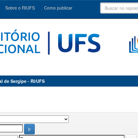
Sobre o RIUFS
Como publicar
al de Sergipe - RI/UFS