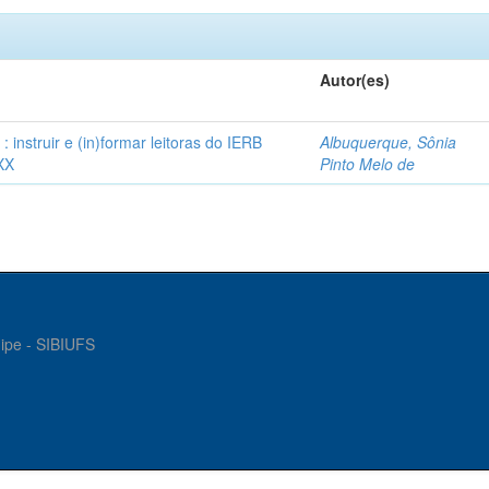
Autor(es)
instruir e (in)formar leitoras do IERB
Albuquerque, Sônia
XX
Pinto Melo de
gipe - SIBIUFS