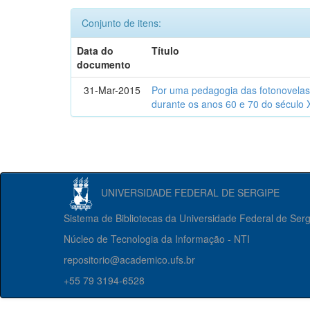
Conjunto de itens:
Data do
Título
documento
31-Mar-2015
Por uma pedagogia das fotonovelas : 
durante os anos 60 e 70 do século 
UNIVERSIDADE FEDERAL DE SERGIPE
Sistema de Bibliotecas da Universidade Federal de Ser
Núcleo de Tecnologia da Informação - NTI
repositorio@academico.ufs.br
+55 79 3194-6528