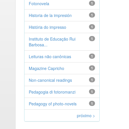
Fotonovela
1
Historia de la impresión
1
História do impresso
1
Instituto de Educação Rui
1
Barbosa...
Leituras não canônicas
1
Magazine Capricho
1
Non-canonical readings
1
Pedagogia di fotoromanzi
1
Pedagogy of photo-novels
1
próximo >