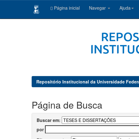
Página inicial
Navegar
Ajuda
Skip
navigation
Repositório Institucional da Universidade Feder
Página de Busca
Buscar em:
por