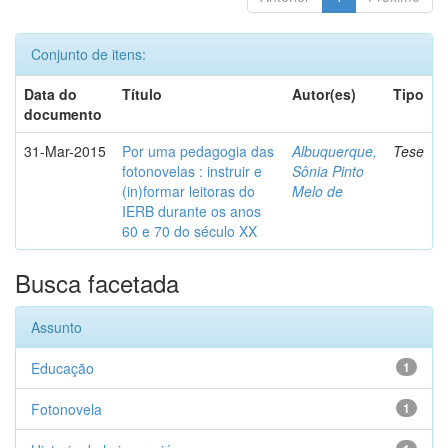
Conjunto de itens:
Data do
Título
Autor(es)
Tipo
documento
31-Mar-2015
Por uma pedagogia das
Albuquerque,
Tese
fotonovelas : instruir e
Sônia Pinto
(in)formar leitoras do
Melo de
IERB durante os anos
60 e 70 do século XX
Busca facetada
Assunto
Educação
1
Fotonovela
1