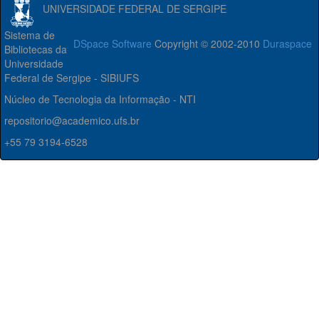
UNIVERSIDADE FEDERAL DE SERGIPE
Sistema de
DSpace Software
Copyright © 2002-2010
Duraspace
Bibliotecas da
Universidade
Federal de Sergipe - SIBIUFS
Núcleo de Tecnologia da Informação - NTI
repositorio@academico.ufs.br
+55 79 3194-6528