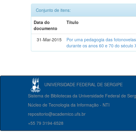
Conjunto de itens:
Data do
Título
documento
31-Mar-2015
Por uma pedagogia das fotonovelas : 
durante os anos 60 e 70 do século 
UNIVERSIDADE FEDERAL DE SERGIPE
Sistema de Bibliotecas da Universidade Federal de Ser
Núcleo de Tecnologia da Informação - NTI
repositorio@academico.ufs.br
+55 79 3194-6528