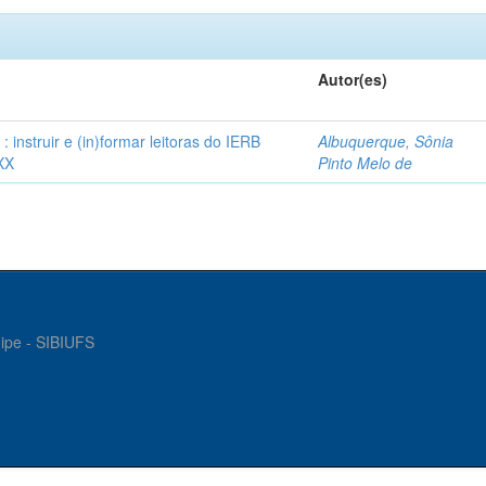
Autor(es)
instruir e (in)formar leitoras do IERB
Albuquerque, Sônia
XX
Pinto Melo de
gipe - SIBIUFS