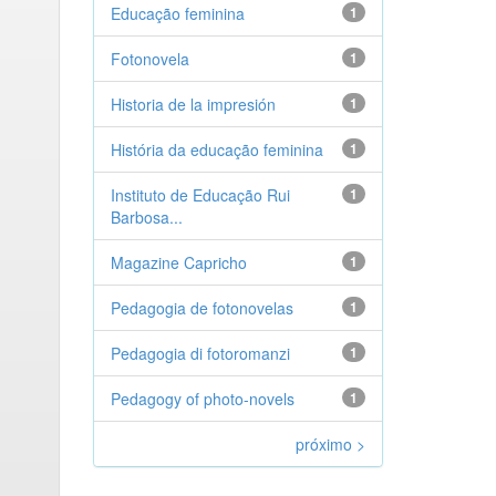
Educação feminina
1
Fotonovela
1
Historia de la impresión
1
História da educação feminina
1
Instituto de Educação Rui
1
Barbosa...
Magazine Capricho
1
Pedagogia de fotonovelas
1
Pedagogia di fotoromanzi
1
Pedagogy of photo-novels
1
próximo >