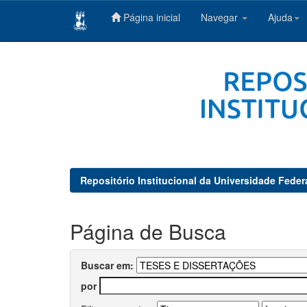
Página inicial
Navegar
Ajuda
Skip
navigation
Repositório Institucional da Universidade Feder
Página de Busca
Buscar em:
por