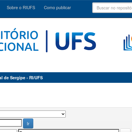
Sobre o RIUFS
Como publicar
al de Sergipe - RI/UFS